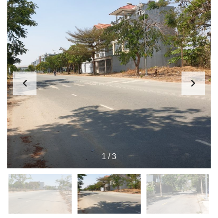
1
/
3