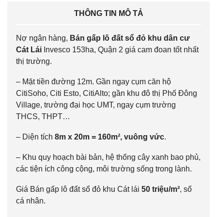
THÔNG TIN MÔ TẢ
Nợ ngân hàng,
Bán gấp lô đất sổ đỏ khu dân cư
Cát Lái
Invesco 153ha, Quận 2 giá cam đoan tốt nhất
thị trường.
– Mặt tiền đường 12m. Gần ngay cụm căn hộ
CitiSoho, Citi Esto, CitiAlto; gần khu đô thị Phố Đông
Village, trường đại học UMT, ngay cụm trường
THCS, THPT…
– Diện tích
8m x 20m = 160m², vuông vức
.
– Khu quy hoạch bài bản, hệ thống cây xanh bao phủ,
các tiện ích công cộng, môi trường sống trong lành.
Giá Bán gấp lô đất sổ đỏ khu Cát lái
50 triệu/m²
, sổ
cá nhân.