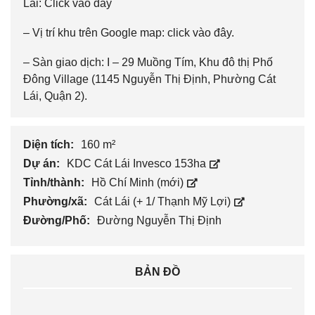
Lái:
Click vào đây
– Vị trí khu trên Google map:
click vào đây
.
– Sàn giao dịch: I – 29 Muồng Tím, Khu đô thị Phố
Đông Village (1145 Nguyễn Thị Định, Phường Cát
Lái, Quận 2).
Diện tích:
160 m²
Dự án:
KDC Cát Lái Invesco 153ha
Tỉnh/thành:
Hồ Chí Minh (mới)
Phường/xã:
Cát Lái (+ 1/ Thạnh Mỹ Lợi)
Đường/Phố:
Đường Nguyễn Thị Định
BẢN ĐỒ