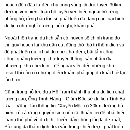
hoạch đến đầu tư đều chú trọng vùng lõi dọc tuyến 30km
đường ven biển. Toàn bộ tuyến ven biển ngoại trừ rừng
phòng hộ, rừng bảo tồn sẽ phát triển đa dạng các loại hình
du lịch như nghỉ dưỡng, hội nghị, khám phá.
Ngoài hiện trạng du lịch sẵn có, huyện sẽ chỉnh trang đô
thị, quy hoạch lại khu dân cư, đồng thời bố trí thêm dịch vụ
để phát triển du lịch ví dụ như chợ đêm, bãi tắm công
cộng, quảng trường, chợ truyền thống, sản phẩm địa
phương, khu check in,.. để ngoài việc đến những khu
resort thì còn có những điểm khám phá giúp du khách ở lại
lâu hơn.
Cũng trong nỗ lực đưa Hồ Tràm thành thủ phủ du lịch chất
lượng cao, Ông Trịnh Hàng – Giám Đốc sở du lịch Tỉnh Bà
Rịa – Vũng Tàu thông tin: “Xuyên Mộc có 30km đường bờ
biển, có cả rừng nguyên sinh nên rất thuận lợi để phát triển
thành thủ phủ về du lịch. Trước đây chúng tôi đã đề xuất,
Bộ cũng đã thẩm định đưa vào trong chiến lược phát triển