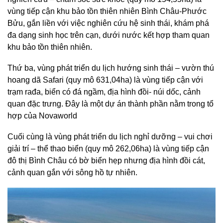
vùng tiếp cận khu bảo tồn thiên nhiên Bình Châu-Phước
Bửu, gắn liền với việc nghiên cứu hệ sinh thái, khám phá
đa dạng sinh học trên cạn, dưới nước kết hợp tham quan
khu bảo tồn thiên nhiên.
Thứ ba, vùng phát triển du lịch hướng sinh thái – vườn thú
hoang dã Safari (quy mô 631,04ha) là vùng tiếp cận với
trạm rađa, biển có đá ngầm, địa hình đồi- núi dốc, cảnh
quan đặc trưng. Đây là một dự án thành phần nằm trong tổ
hợp của Novaworld
Cuối cùng là vùng phát triển du lịch nghỉ dưỡng – vui chơi
giải trí – thể thao biển (quy mô 262,06ha) là vùng tiếp cận
đô thị Bình Châu có bờ biển hẹp nhưng địa hình đồi cát,
cảnh quan gắn với sông hồ tự nhiên.