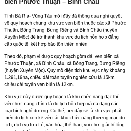
biển Phước Thuận – Bình Châu
Tỉnh Bà Rịa- Vũng Tàu mới đây đã thông qua nghị quyết
về quy hoạch chung khu vực ven biển thuộc các xã Phước
Thuận, Bông Trang, Bưng Riềng và Bình Châu (huyện
Xuyên Mộc) để trở thành khu vực du lịch hỗn hợp đẳng
cấp quốc tế, kết hợp bảo tồn thiên nhiên.
Theo đó, phạm vi được quy hoạch gồm dải ven biển xã
Phước Thuận, xã Bình Châu, xã Bông Trang, Bưng Riềng
(huyện Xuyên Mộc). Quy mô diện tích khu vực này khoảng
1.291,19ha, chiều dài toàn tuyến nghiên cứu là 15km,
chiều dài tuyến ven biển là 12km.
Khu vực này được quy hoạch là khu chức năng đặc thù
với chức năng chính là du lịch hỗn hợp và đa dạng các
loại hình nghỉ dưỡng. Cụ thể, nơi đây sẽ là khu vực phát
triển du lịch xen kẽ với các khu chức năng thương mại, du
lịch; dịch vụ lưu trú; văn hóa, thể thao; vui chơi giải trí tổng