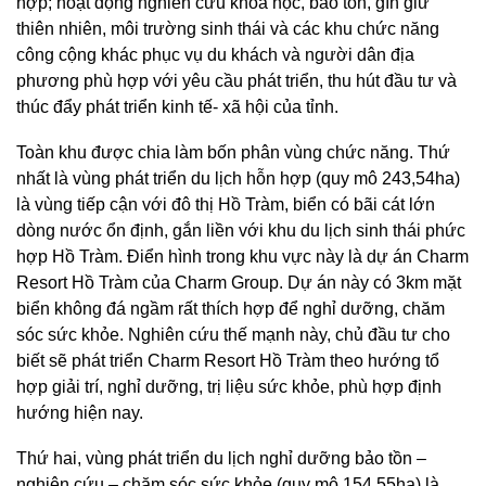
hợp; hoạt động nghiên cứu khoa học, bảo tồn, gìn giữ
thiên nhiên, môi trường sinh thái và các khu chức năng
công cộng khác phục vụ du khách và người dân địa
phương phù hợp với yêu cầu phát triển, thu hút đầu tư và
thúc đẩy phát triển kinh tế- xã hội của tỉnh.
Toàn khu được chia làm bốn phân vùng chức năng. Thứ
nhất là vùng phát triển du lịch hỗn hợp (quy mô 243,54ha)
là vùng tiếp cận với đô thị Hồ Tràm, biển có bãi cát lớn
dòng nước ổn định, gắn liền với khu du lịch sinh thái phức
hợp Hồ Tràm. Điển hình trong khu vực này là dự án Charm
Resort Hồ Tràm của Charm Group. Dự án này có 3km mặt
biển không đá ngầm rất thích hợp để nghỉ dưỡng, chăm
sóc sức khỏe. Nghiên cứu thế mạnh này, chủ đầu tư cho
biết sẽ phát triển Charm Resort Hồ Tràm theo hướng tổ
hợp giải trí, nghỉ dưỡng, trị liệu sức khỏe, phù hợp định
hướng hiện nay.
Thứ hai, vùng phát triển du lịch nghỉ dưỡng bảo tồn –
nghiên cứu – chăm sóc sức khỏe (quy mô 154,55ha) là