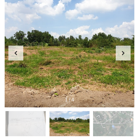
1
/
4