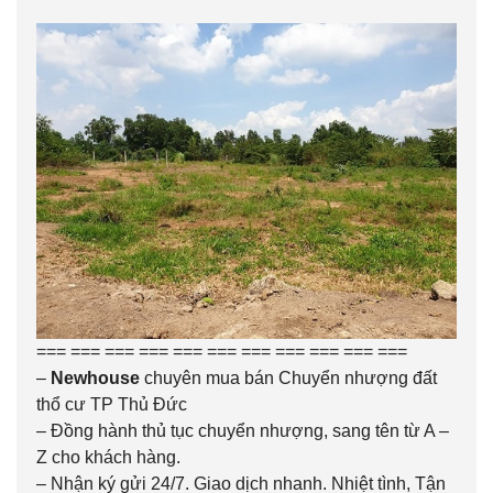
=== === === === === === === === === === ===
–
Newhouse
chuyên mua bán Chuyển nhượng
đất
thổ cư TP Thủ Đức
– Đồng hành thủ tục chuyển nhượng, sang tên từ A –
Z cho khách hàng.
– Nhận ký gửi 24/7. Giao dịch nhanh. Nhiệt tình, Tận