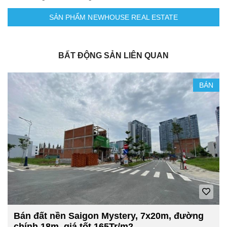
SẢN PHẨM NEWHOUSE REAL ESTATE
BẤT ĐỘNG SẢN LIÊN QUAN
BÁN
Bán đất nền Saigon Mystery, 7x20m, đường
chính 18m, giá tốt 165Tr/m2