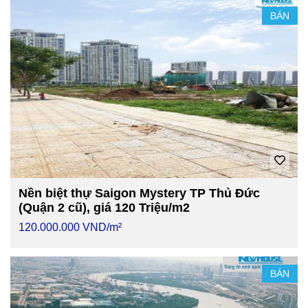
BÁN
Nền biệt thự Saigon Mystery TP Thủ Đức
(Quận 2 cũ), giá 120 Triệu/m2
120.000.000 VND/m²
BÁN