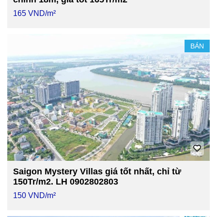
165 VND/m²
BÁN
Saigon Mystery Villas giá tốt nhất, chỉ từ
150Tr/m2. LH 0902802803
150 VND/m²