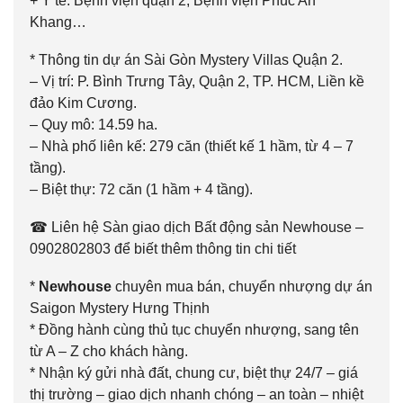
+ Y tế: Bệnh viện quận 2, Bệnh viện Phúc An
Khang…
* Thông tin dự án Sài Gòn Mystery Villas Quận 2.
– Vị trí: P. Bình Trưng Tây, Quận 2, TP. HCM, Liền kề
đảo Kim Cương.
– Quy mô: 14.59 ha.
– Nhà phố liên kế: 279 căn (thiết kế 1 hầm, từ 4 – 7
tầng).
– Biệt thự: 72 căn (1 hầm + 4 tầng).
☎ Liên hệ Sàn giao dịch Bất động sản Newhouse –
0902802803 để biết thêm thông tin chi tiết
*
Newhouse
chuyên mua bán, chuyển nhượng dự án
Saigon Mystery Hưng Thịnh
* Đồng hành cùng thủ tục chuyển nhượng, sang tên
từ A – Z cho khách hàng.
* Nhận ký gửi nhà đất, chung cư, biệt thự 24/7 –
giá
thị trường
– giao dịch nhanh chóng – an toàn – nhiệt