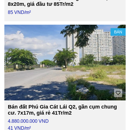
8x20m, giá đầu tư 85Tr/m2
85 VND/m²
BÁN
Bán đất Phú Gia Cát Lái Q2, gần cụm chung
cư. 7x17m, giá rẻ 41Tr/m2
4.880.000.000 VND
41 VND/m²