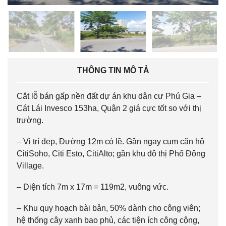
THÔNG TIN MÔ TẢ
Cắt lỗ bán gấp nền đất dự án khu dân cư Phú Gia –
Cát Lái Invesco 153ha, Quận 2 giá cực tốt so với thị
trường.
– Vị trí đẹp, Đường 12m có lề. Gần ngay cụm căn hộ
CitiSoho, Citi Esto, CitiAlto; gần khu đô thị Phố Đông
Village.
– Diện tích 7m x 17m = 119m2, vuông vức.
– Khu quy hoạch bài bản, 50% dành cho công viên;
hệ thống cây xanh bao phủ, các tiện ích công cộng,