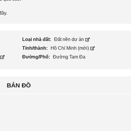
đây
.
Loại nhà đất:
Đất nền dự án
Tỉnh/thành:
Hồ Chí Minh (mới)
Đường/Phố:
Đường Tam Đa
BẢN ĐỒ