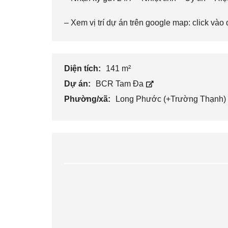
– Xem vị trí dự án trên google map:
click vào 
Diện tích:
141 m²
Dự án:
BCR Tam Đa
Phường/xã:
Long Phước (+Trường Thạnh)