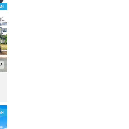
ÁN
ÁN