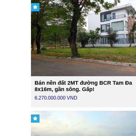
Bán nền đất 2MT đường BCR Tam Đa
8x16m, gần sông. Gấp!
6.270.000.000 VND