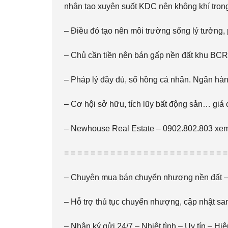
nhân tạo xuyên suốt KDC nên không khí trong
– Điều đó tạo nên môi trường sống lý tưởng, 
– Chủ cần tiền nên bán gấp nền đất khu BCR c
– Pháp lý đầy đủ, sổ hồng cá nhân. Ngân hàng
– Cơ hội sở hữu, tích lũy bất động sản… giá 
– Newhouse Real Estate – 0902.802.803 xem 
= = = = = = = = = = = = = = = = = = = = = = = = =
– Chuyên mua bán chuyển nhượng nền đất – 
– Hỗ trợ thủ tục chuyển nhượng, cập nhật sa
–
Nhận ký gửi 24/7
– Nhiệt tình – Uy tín – Hi