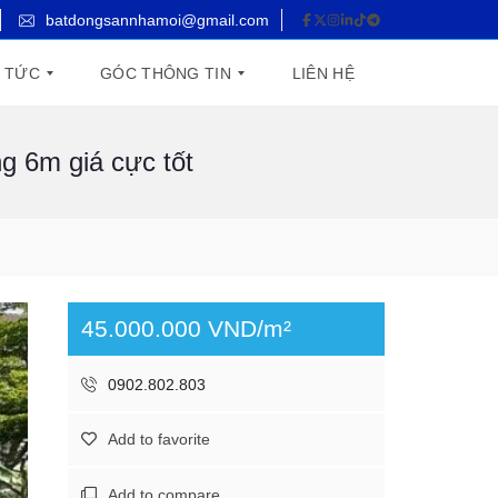
batdongsannhamoi@gmail.com
N TỨC
GÓC THÔNG TIN
LIÊN HỆ
g 6m giá cực tốt
T
U
Y
Ể
N
D
Ụ
N
G
45.000.000 VND/m²
0902.802.803
Add to favorite
Add to compare