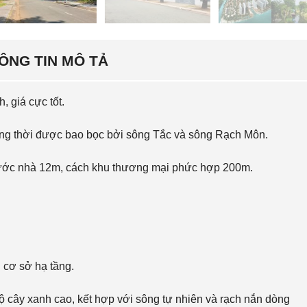
S
N
O
H
L
À
V
R
I
ÔNG TIN MÔ TẢ
I
L
Ê
L
N
A
G
S
 giá cực tốt.
,
N
X
H
g thời được bao bọc bởi sông Tắc và sông Rạch Môn.
E
À
M
M
T
Ặ
 trước nhà 12m, cách khu thương mại phức hợp 200m.
H
T
Ê
T
M
I
…
Ề
N
Đ
Ấ
 cơ sở hạ tầng.
T
N
Ề
N
 cây xanh cao, kết hợp với sông tự nhiên và rạch nắn dòng