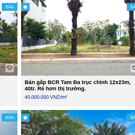
BÁN
B
Bán gấp BCR Tam Đa trục chính 12x23m,
40tr. Rẻ hơn thị trường.
40.000.000 VND/m²
BÁN
B