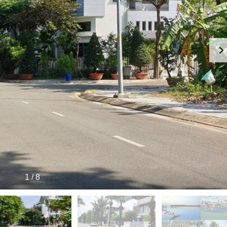
T
A
A
T
B
O
H
Y
T
Ự
T
H
,
H
Ô
L
E
N
I
W
G
Ề
A
N
T
T
K
E
I
Ề
R
N
S
B
N
Ấ
H
P
T
À
H
Đ
P
O
Ộ
H
D
N
Ố
O
G
–
N
S
S
G
Ả
H
V
N
1
/
8
O
I
P
L
H
L
O
A
U
G
S
E
E