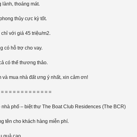
D
 lành, thoáng mát.
Ự
Á
N
phong thủy cực kỳ tốt.
Đ
hỉ với giá 45 triệu/m2.
Ấ
T
T
H
 có hỗ trợ cho vay.
Ổ
C
Ư
cả có thể thương thảo.
,
C
Á
và mua nhà đất ưng ý nhất, xin cảm ơn!
C
L
O
 = = = = = = = = = = = = =
Ạ
I
nhà phố – biệt thự The Boat Club Residences (The BCR)
ng tên cho khách hàng miễn phí.
ệu quả cao.