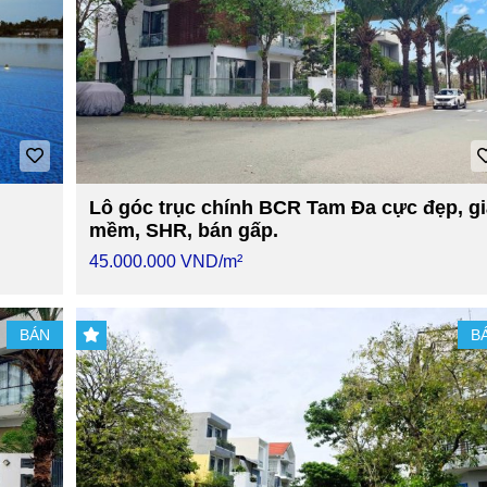
Lô góc trục chính BCR Tam Đa cực đẹp, gi
mềm, SHR, bán gấp.
45.000.000 VND/m²
BÁN
B