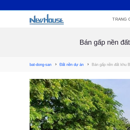
TRANG 
Bán gấp nền đất
bat-dong-san
Đất nền dự án
Bán gấp nền đất khu B