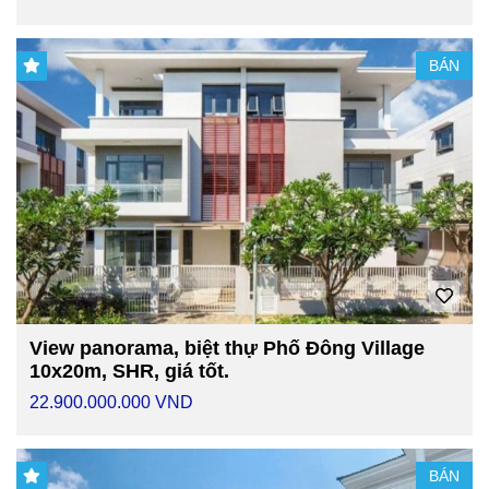
BÁN
View panorama, biệt thự Phố Đông Village
10x20m, SHR, giá tốt.
22.900.000.000 VND
BÁN