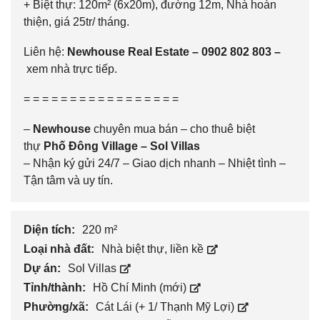
+ Biệt thự: 120m² (6x20m), đường 12m, Nhà hoàn
thiện, giá 25tr/ tháng.
Liên hệ:
Newhouse Real Estate –
0902 802 803
–
xem nhà trực tiếp.
= = = = = = = = = = = = = = = = =
–
Newhouse
chuyên mua bán – cho thuê biệt
thự
Phố Đông Village
–
Sol Villas
– Nhận ký gửi 24/7 – Giao dịch nhanh – Nhiệt tình –
Tận tâm và uy tín.
Diện tích:
220 m²
Loại nhà đất:
Nhà biệt thự, liền kề
Dự án:
Sol Villas
Tỉnh/thành:
Hồ Chí Minh (mới)
Phường/xã:
Cát Lái (+ 1/ Thạnh Mỹ Lợi)