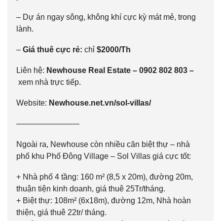
– Dự án ngay sông, không khí cực kỳ mát mẻ, trong
lành.
–
Giá thuê cực rẻ:
chỉ
$2000/Th
Liên hệ:
Newhouse Real Estate –
0902 802 803
–
xem nhà trực tiếp.
Website:
Newhouse.net.vn/sol-villas/
————————
Ngoài ra, Newhouse còn nhiều căn biệt thự – nhà
phố khu Phố Đông Village – Sol Villas giá cực tốt:
+ Nhà phố 4 tầng: 160 m² (8,5 x 20m), đường 20m,
thuận tiện kinh doanh, giá thuê 25Tr/tháng.
+ Biệt thự: 108m² (6x18m), đường 12m, Nhà hoàn
thiện, giá thuê 22tr/ tháng.