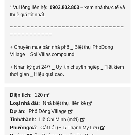
* Vui lòng liên hệ:
0902.802.803
– xem nhà thực tế và
thuê giá tốt nhất.
= = = = = = = = = = = = = = = = = = = = = = = = = = = = =
= = = = = = = = = = =
+ Chuyên mua bán nhà phố _ Biệt thự PhoDong
Village _ Sol Villas compound.
+
Nhận ký gửi 24/7
_ Uy tín chuyên ngiệp _ Tiết kiệm
thời gian _ Hiệu quả cao.
Diện tích:
120 m²
Loại nhà đất:
Nhà biệt thự, liền kề
Dự án:
Phố Đông Village
Tỉnh/thành:
Hồ Chí Minh (mới)
Phường/xã:
Cát Lái (+ 1/ Thạnh Mỹ Lợi)