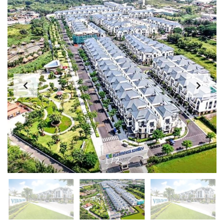
1
/
2