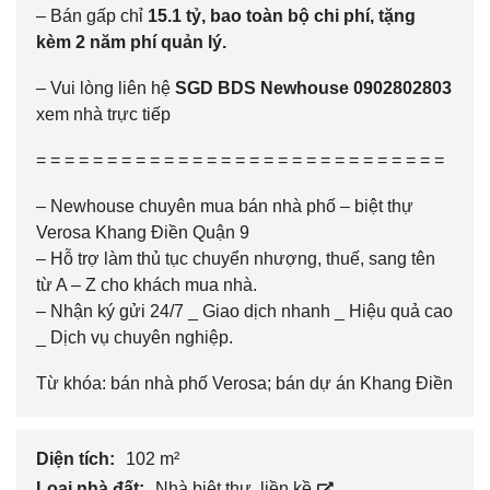
– Bán gấp chỉ
15.1 tỷ, bao toàn bộ chi phí, tặng
kèm 2 năm phí quản lý.
– Vui lòng liên hệ
SGD BDS Newhouse
0902802803
xem nhà trực tiếp
= = = = = = = = = = = = = = = = = = = = = = = = = = = = =
–
Newhouse
chuyên mua bán nhà phố – biệt thự
Verosa Khang Điền Quận 9
– Hỗ trợ làm thủ tục chuyển nhượng, thuế, sang tên
từ A – Z cho khách mua nhà.
– Nhận ký gửi 24/7 _ Giao dịch nhanh _ Hiệu quả cao
_ Dịch vụ chuyên nghiệp.
Từ khóa:
bán nhà phố Verosa; bán dự án Khang Điền
Diện tích:
102 m²
Loại nhà đất:
Nhà biệt thự, liền kề