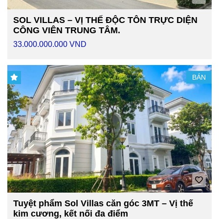
SOL VILLAS – VỊ THẾ ĐỘC TÔN TRỰC DIỆN
CÔNG VIÊN TRUNG TÂM.
33.000.000.000 VND
BÁN
Tuyệt phẩm Sol Villas căn góc 3MT – Vị thế
kim cương, kết nối đa điểm