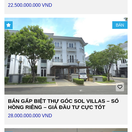
22.500.000.000 VND
BÁN
BÁN GẤP BIỆT THỰ GÓC SOL VILLAS – SỔ
HỒNG RIÊNG – GIÁ ĐẦU TƯ CỰC TỐT
28.000.000.000 VND