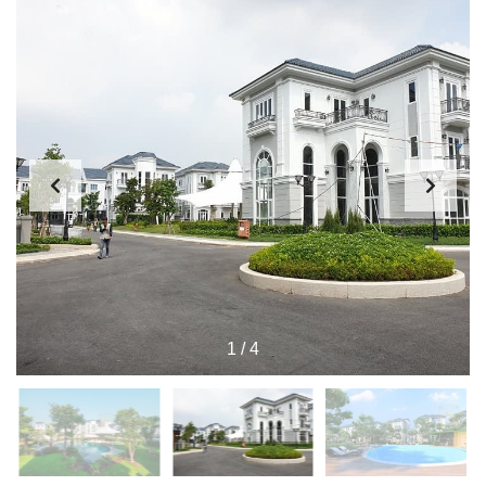
1
/
4