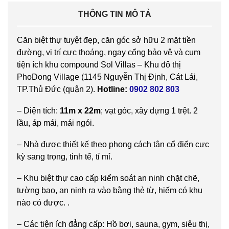
THÔNG TIN MÔ TẢ
Căn biệt thự tuyệt đẹp, căn góc sở hữu 2 mặt tiền
đường, vị trí cực thoáng, ngay cổng bảo vệ và cụm
tiện ích khu compound Sol Villas – Khu đô thị
PhoDong Village (1145 Nguyễn Thị Định, Cát Lái,
TP.Thủ Đức (quận 2).
Hotline:
0902 802 803
– Diện tích:
11m x 22m
; vạt góc, xây dựng 1 trệt. 2
lầu, áp mái, mái ngói.
– Nhà được thiết kế theo phong cách tân cổ điển cực
kỳ sang trọng, tinh tế, tỉ mỉ.
– Khu biệt thự cao cấp kiểm soát an ninh chặt chẽ,
tường bao, an ninh ra vào bằng thẻ từ, hiếm có khu
nào có được. .
– Các tiện ích đẳng cấp: Hồ bơi, sauna, gym, siêu thị,