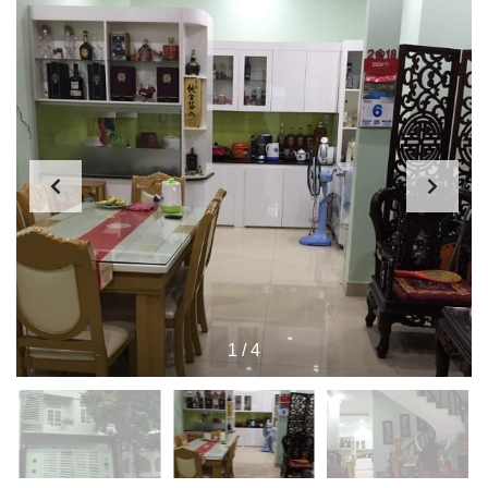
1
/
4