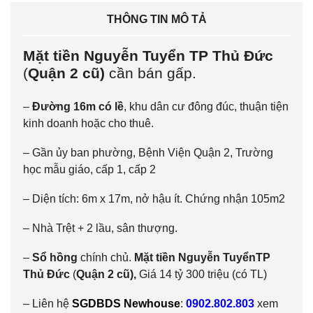
THÔNG TIN MÔ TẢ
Mặt tiền Nguyễn Tuyển TP Thủ Đức
(
Quận 2 cũ)
cần bán gấp.
–
Đường 16m có lề
, khu dân cư đông đúc, thuận tiện
kinh doanh hoặc cho thuê.
– Gần ủy ban phường, Bệnh Viện Quận 2, Trường
học mẫu giáo, cấp 1, cấp 2
– Diện tích: 6m x 17m, nở hậu ít. Chứng nhận 105m2
– Nhà Trệt + 2 lầu, sân thượng.
–
Sổ hồng
chính chủ.
Mặt tiền Nguyễn Tuyển
TP
Thủ Đức
(
Quận 2 cũ)
,
Giá 14 tỷ 300 triệu (có TL)
– Liên hệ
SGDBDS Newhouse
:
0902.802.803
xem