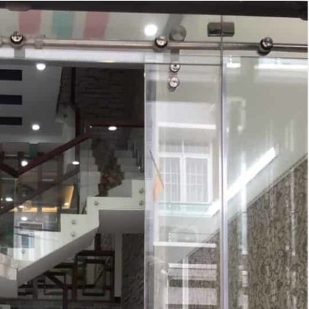
D
Ự
Á
N
Đ
Ấ
T
T
H
Ổ
C
Ư
,
C
Á
C
L
O
Ạ
I