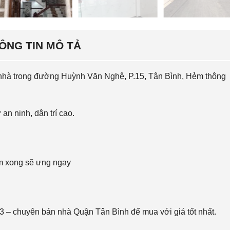
S
N
O
H
L
À
V
R
I
ÔNG TIN MÔ TẢ
I
L
Ê
L
N
A
G
S
 nhà trong đường Huỳnh Văn Nghệ, P.15, Tân Bình, Hẻm thông
,
N
X
H
E
À
n ninh, dân trí cao.
M
M
T
Ặ
H
T
Ê
T
M
I
…
Ề
N
em xong sẽ ưng ngay
Đ
Ấ
T
N
 – chuyên bán nhà Quận Tân Bình để mua với giá tốt nhất.
Ề
N