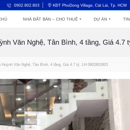
0902.802.803
KĐT PhoDong Village, Cát Lái, Tp. HCM
CHỦ
NHÀ ĐẤT BÁN – CHO THUÊ
DỰ ÁN
TI
nh Văn Nghệ, Tân Bình, 4 tầng, Giá 4.7 
C
T
T
Ă
H
I
N
E
N
H
G
T
Ộ
L
H
 Huỳnh Văn Nghệ, Tân Bình, 4 tầng, Giá 4.7 tỷ. LH 0902802803
C
O
Ị
H
B
T
U
A
R
N
L
Ư
G
C
Ờ
C
I
N
Ư
T
G
Y
N
D
H
G
Ự
À
L
Á
B
A
N
I
D
G
Ệ
I
I