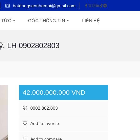
batdongsannhamoi@gmail.com
N TỨC
GÓC THÔNG TIN
LIÊN HỆ
tỷ. LH 0902802803
T
U
Y
Ể
N
D
Ụ
N
G
42.000.000.000 VND
0902.802.803
Add to favorite
Add to compare