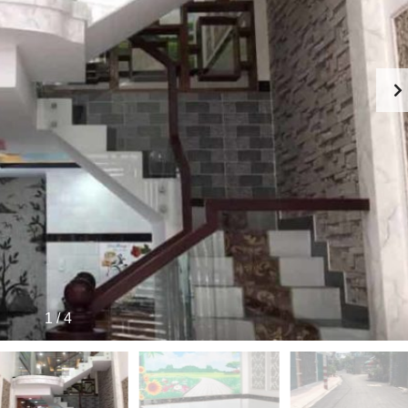
T
A
A
T
B
O
H
Y
T
Ự
T
H
,
H
Ô
L
E
N
I
W
G
Ề
A
N
T
T
K
E
I
Ề
R
N
S
B
N
Ấ
H
P
T
À
H
Đ
P
O
Ộ
H
D
N
Ố
O
G
–
N
S
S
G
Ả
H
V
N
1
/
4
O
I
P
L
H
L
O
A
U
G
S
E
E