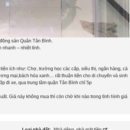
 động sản Quận Tân Bình.
h nhanh – nhiệt tình.
iện ích như: Chợ, trường học các cấp, siêu thị, ngân hàng, cà
hương mại,bách hóa xanh… rất thuận tiện cho di chuyển và sinh
 3p đi xe, qua trung tâm quận Tân Bình chỉ 5p
ất. Giá này không mua thì còn chờ khi nào trong tình hình giá
Loại nhà đất:
Nhà riêng, nhà mặt tiền