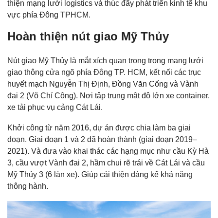
thiện mạng lưới logistics và thúc đẩy phát triển kinh tế khu
vực phía Đông TPHCM.
Hoàn thiện nút giao Mỹ Thủy
Nút giao Mỹ Thủy là mắt xích quan trọng trong mạng lưới
giao thông cửa ngõ phía Đông TP. HCM, kết nối các trục
huyết mạch Nguyễn Thị Định, Đồng Văn Cống và Vành
đai 2 (Võ Chí Công). Nơi tập trung mật độ lớn xe container,
xe tải phục vụ cảng Cát Lái.
Khởi công từ năm 2016, dự án được chia làm ba giai
đoạn. Giai đoạn 1 và 2 đã hoàn thành (giai đoạn 2019–
2021). Và đưa vào khai thác các hạng mục như cầu Kỳ Hà
3, cầu vượt Vành đai 2, hầm chui rẽ trái về Cát Lái và cầu
Mỹ Thủy 3 (6 làn xe). Giúp cải thiện đáng kể khả năng
thông hành.