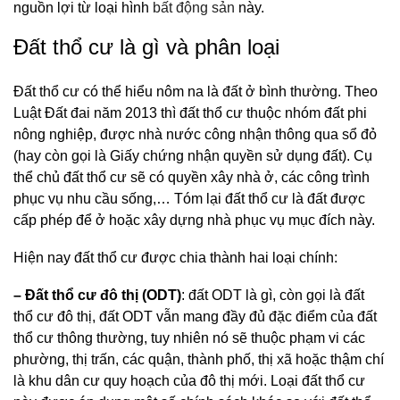
nguồn lợi từ loại hình
bất động sản
này.
Đất thổ cư là gì và phân loại
Đất thổ cư có thể hiểu nôm na là đất ở bình thường. Theo
Luật Đất đai năm 2013 thì đất thổ cư thuộc nhóm đất phi
nông nghiệp, được nhà nước công nhận thông qua sổ đỏ
(hay còn gọi là Giấy chứng nhận quyền sử dụng đất). Cụ
thể chủ đất thổ cư sẽ có quyền xây nhà ở, các công trình
phục vụ nhu cầu sống,… Tóm lại đất thổ cư là đất được
cấp phép để ở hoặc xây dựng nhà phục vụ mục đích này.
Hiện nay đất thổ cư được chia thành hai loại chính:
– Đất thổ cư đô thị (ODT)
: đất ODT là gì, còn gọi là đất
thổ cư đô thị, đất ODT vẫn mang đầy đủ đặc điểm của đất
thổ cư thông thường, tuy nhiên nó sẽ thuộc phạm vi các
phường, thị trấn, các quận, thành phố, thị xã hoặc thậm chí
là khu dân cư quy hoạch của đô thị mới. Loại đất thổ cư