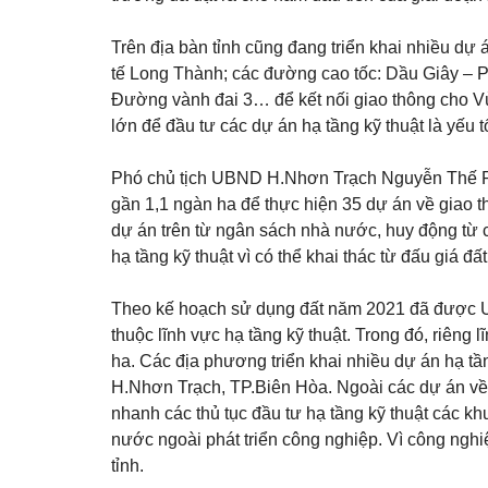
Trên địa bàn tỉnh cũng đang triển khai nhiều dự
tế Long Thành; các đường cao tốc: Dầu Giây – 
Đường vành đai 3… để kết nối giao thông cho Vù
lớn để đầu tư các dự án hạ tầng kỹ thuật là yếu tố
Phó chủ tịch UBND H.Nhơn Trạch Nguyễn Thế Ph
gần 1,1 ngàn ha để thực hiện 35 dự án về giao t
dự án trên từ ngân sách nhà nước, huy động từ 
hạ tầng kỹ thuật vì có thể khai thác từ đấu giá đất
Theo kế hoạch sử dụng đất năm 2021 đã được UB
thuộc lĩnh vực hạ tầng kỹ thuật. Trong đó, riêng
ha. Các địa phương triển khai nhiều dự án hạ tầ
H.Nhơn Trạch, TP.Biên Hòa. Ngoài các dự án về 
nhanh các thủ tục đầu tư hạ tầng kỹ thuật các k
nước ngoài phát triển công nghiệp. Vì công nghi
tỉnh.