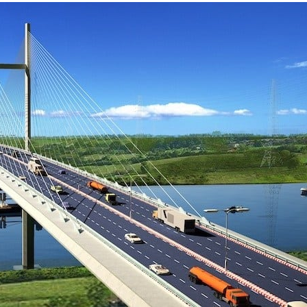
T
A
A
T
B
O
H
Y
T
Ự
T
H
,
H
Ô
L
E
N
I
W
G
Ề
A
N
T
T
K
E
I
Ề
R
N
S
B
N
Ấ
H
P
T
À
H
Đ
P
O
Ộ
H
D
N
Ố
O
G
–
N
S
S
G
Ả
H
V
N
O
I
P
L
H
L
O
A
U
G
S
E
E