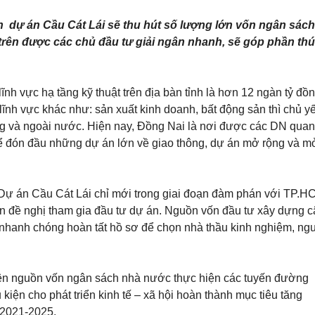
S
 dự án Cầu Cát Lái sẽ thu hút số lượng lớn vốn ngân sách
N
O
H
L
rên được các chủ đầu tư giải ngân nhanh, sẽ góp phần th
À
V
R
I
I
L
Ê
L
h vực hạ tầng kỹ thuật trên địa bàn tỉnh là hơn 12 ngàn tỷ đồn
N
A
G
S
ĩnh vực khác như: sản xuất kinh doanh, bất động sản thì chủ y
,
N
g và ngoài nước. Hiện nay, Đồng Nai là nơi được các DN quan
X
H
để đón đầu những dự án lớn về giao thông, dự án mở rộng và m
E
À
M
M
T
Ặ
H
T
Ê
T
ự án Cầu Cát Lái chỉ mới trong giai đoạn đàm phán với
TP.H
M
I
…
ớn đề nghị tham gia đầu tư dự án. Nguồn vốn đầu tư xây dựng c
Ề
N
g nhanh chóng hoàn tất hồ sơ để chọn nhà thầu kinh nghiệm, ng
Đ
Ấ
T
tiên nguồn vốn ngân sách nhà nước thực hiện các tuyến đường
N
kiện cho phát triển kinh tế – xã hội hoàn thành mục tiêu tăng
Ề
N
 2021-2025.