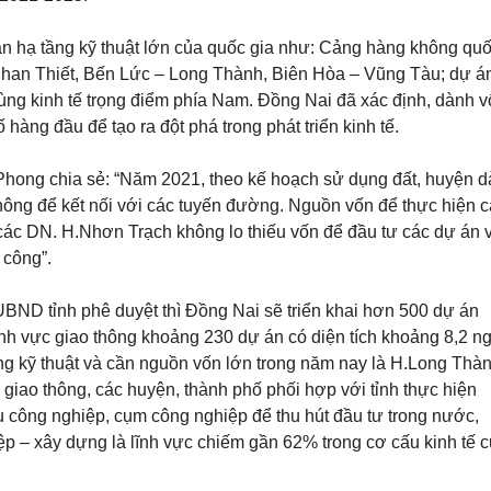
D
Ự
Á
 án hạ tầng kỹ thuật lớn của quốc gia như: Cảng hàng không qu
N
Phan Thiết, Bến Lức – Long Thành, Biên Hòa – Vũng Tàu; dự á
ng kinh tế trọng điểm phía Nam. Đồng Nai đã xác định, dành 
Đ
Ấ
 hàng đầu để tạo ra đột phá trong phát triển kinh tế.
T
T
H
ong chia sẻ: “Năm 2021, theo kế hoạch sử dụng đất, huyện 
Ổ
C
hông để kết nối với các tuyến đường. Nguồn vốn để thực hiện 
Ư
các DN. H.Nhơn Trạch không lo thiếu vốn để đầu tư các dự án 
,
C
 công”.
Á
C
L
ND tỉnh phê duyệt thì Đồng Nai sẽ triển khai hơn 500 dự án
O
 lĩnh vực giao thông khoảng 230 dự án có diện tích khoảng 8,2 n
Ạ
I
ng kỹ thuật và cần nguồn vốn lớn trong năm nay là H.Long Thàn
giao thông, các huyện, thành phố phối hợp với tỉnh thực hiện
hu công nghiệp, cụm công nghiệp để thu hút đầu tư trong nước,
ệp – xây dựng là lĩnh vực chiếm gần 62% trong cơ cấu kinh tế 