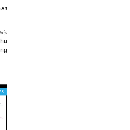
.vn
tiếp
khu
ầng
25