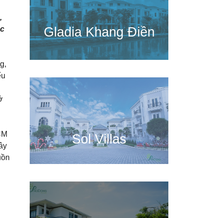
,
Gladia Khang Điền
úc
g,
ếu
ở
CM
Sol Villas
ây
uồn