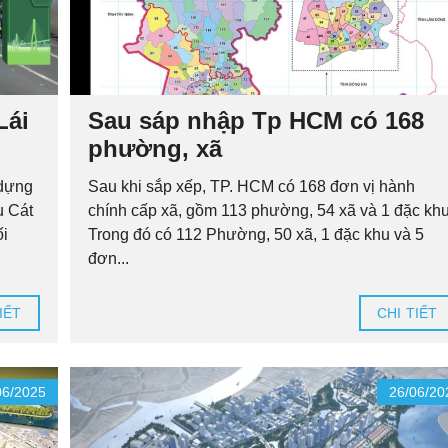
Lái
Sau sáp nhập Tp HCM có 168
phường, xã
 dựng
Sau khi sắp xếp, TP. HCM có 168 đơn vị hành
u Cát
chính cấp xã, gồm 113 phường, 54 xã và 1 đặc khu
ối
Trong đó có 112 Phường, 50 xã, 1 đặc khu và 5
đơn...
IẾT
CHI TIẾT
06/2025
26/06/20