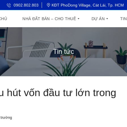
0902.802.803
KĐT PhoDong Village, Cát Lái, Tp. HCM
CHỦ
NHÀ ĐẤT BÁN – CHO THUÊ
DỰ ÁN
TI
C
T
T
Ă
H
I
Tin tức
N
E
N
H
G
T
Ộ
L
H
C
O
Ị
H
B
T
U
A
R
N
L
Ư
G
C
Ờ
C
I
N
 hút vốn đầu tư lớn trong
Ư
T
G
Y
N
D
H
G
Ự
À
L
Á
ị trường
B
A
N
I
D
G
Ệ
I
I