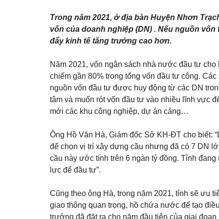
Trong năm 2021, ở địa bàn Huyện Nhơn Trạch
vốn của doanh nghiệp (DN) . Nếu nguồn vốn t
đẩy kinh tế tăng trưởng cao hơn.
Năm 2021, vốn ngân sách nhà nước đầu tư cho lĩn
chiếm gần 80% trong tổng vốn đầu tư công. Các l
nguồn vốn đầu tư được huy động từ các DN tron
tâm và muốn rót vốn đầu tư vào nhiều lĩnh vực 
mới các khu công nghiệp, dự án cảng…
Ông Hồ Văn Hà, Giám đốc Sở KH-ĐT cho biết: “D
để chọn vị trí xây dựng cầu nhưng đã có 7 DN l
cầu này ước tính trên 6 ngàn tỷ đồng. Tỉnh đan
lực để đầu tư”.
Cũng theo ông Hà, trong năm 2021, tỉnh sẽ ưu 
giao thông quan trọng, hồ chứa nước để tạo điều 
trưởng đã đặt ra cho năm đầu tiên của giai đoạn