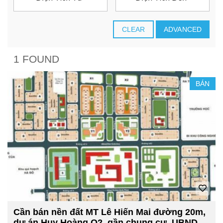
CLEAR
ADVANCED
1 FOUND
BÁN
Cần bán nền đất MT Lê Hiến Mai đường 20m,
dự án Huy Hoàng Q2, gần chung cư, UBND