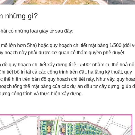
S
N
O
m những gì?
H
L
À
V
R
I
I
L
hải có những loại giấy tờ sau đây:
Ê
L
N
A
G
S
y mô lớn hơn 5ha) hoặc quy hoạch chi tiết mặt bằng 1/500 (đối v
,
y hoạch này phải được cơ quan có thẩm quyền phê duyệt.
N
X
H
E
À
 đồ quy hoạch chi tiết xây dựng tỉ lệ 1/500”
nhằm cụ thể hoá nộ
M
M
T
iết bố trí tất cả các công trình trên đất, hạ tầng kỹ thuật, quy
Ặ
H
T
ược thể hiện trên bản đồ quy hoạch chi tiết này. Như vậy, quy hoạ
Ê
T
M
I
 hoạch tổng thể mặt bằng của các dự án đầu tư cây dựng, giúp 
…
Ề
ây dựng công trình và thực hiện xây dựng.
N
Đ
Ấ
T
N
Ề
N