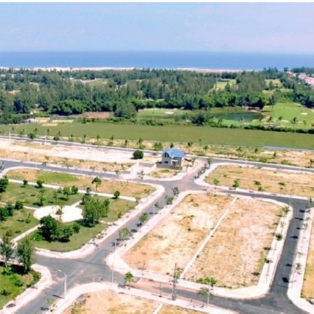
T
A
A
T
B
O
H
Y
T
Ự
T
H
,
H
Ô
L
E
N
I
W
G
Ề
A
N
T
T
K
E
I
Ề
R
N
S
B
N
Ấ
H
P
T
À
H
Đ
P
O
Ộ
H
D
N
Ố
O
G
–
N
S
S
G
Ả
H
V
N
O
I
P
L
H
L
O
A
U
G
S
E
E