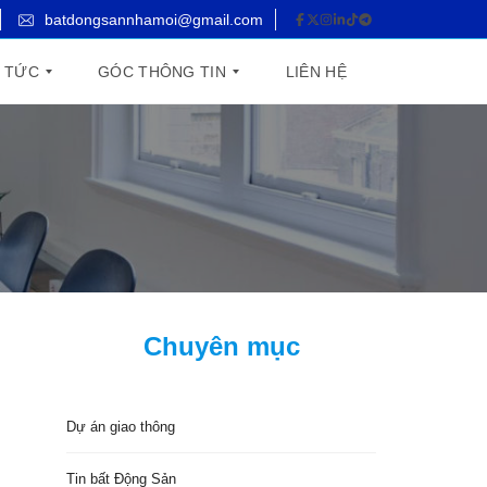
batdongsannhamoi@gmail.com
N TỨC
GÓC THÔNG TIN
LIÊN HỆ
T
U
Y
Ể
N
D
Ụ
N
G
Chuyên mục
Dự án giao thông
Tin bất Động Sản