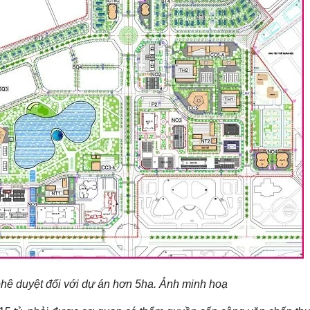
D
Ự
Á
N
Đ
Ấ
T
T
H
Ổ
C
Ư
,
C
Á
C
L
O
Ạ
I
phê duyệt đối với dự án hơn 5ha. Ảnh minh hoạ