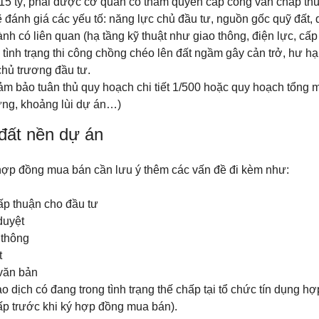
 15 tỷ, phải được cơ quan có thẩm quyền cấp công văn chấp th
 đánh giá các yếu tố: năng lực chủ đầu tư, nguồn gốc quỹ đất, 
nh có liên quan (hạ tầng kỹ thuật như giao thông, điện lực, cấp
ình trạng thi công chồng chéo lên đất ngầm gây cản trở, hư hại
chủ trương đầu tư.
m bảo tuân thủ quy hoạch chi tiết 1/500 hoặc quy hoạch tổng 
dựng, khoảng lùi dự án…)
đất nền dự án
 hợp đồng mua bán cần lưu ý thêm các vấn đề đi kèm như:
p thuận cho đầu tư
duyệt
 thông
t
văn bản
 dịch có đang trong tình trạng thế chấp tại tổ chức tín dụng hợ
ấp trước khi ký hợp đồng mua bán).