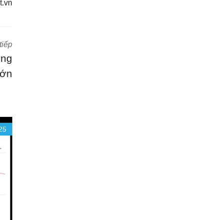
t.vn
tiếp
ông
lớn
25