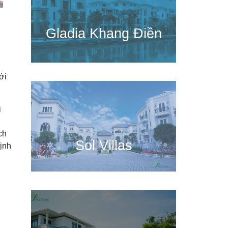
Gladia Khang Điền
ới
i
ch
Sol Villas
định