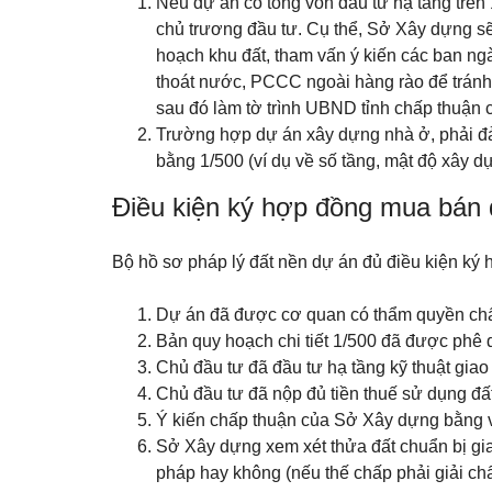
Nếu dự án có tổng vốn đầu tư hạ tầng trên
chủ trương đầu tư. Cụ thể, Sở Xây dựng sẽ
hoạch khu đất, tham vấn ý kiến các ban ngà
thoát nước, PCCC ngoài hàng rào để tránh t
sau đó làm tờ trình UBND tỉnh chấp thuận 
Trường hợp dự án xây dựng nhà ở, phải đả
bằng 1/500 (ví dụ về số tầng, mật độ xây 
Điều kiện ký hợp đồng mua bán 
Bộ hồ sơ pháp lý đất nền dự án đủ điều kiện ký
Dự án đã được cơ quan có thẩm quyền chấ
Bản quy hoạch chi tiết 1/500 đã được phê 
Chủ đầu tư đã đầu tư hạ tầng kỹ thuật giao
Chủ đầu tư đã nộp đủ tiền thuế sử dụng đấ
Ý kiến chấp thuận của Sở Xây dựng bằng 
Sở Xây dựng xem xét thửa đất chuẩn bị giao
pháp hay không (nếu thế chấp phải giải ch