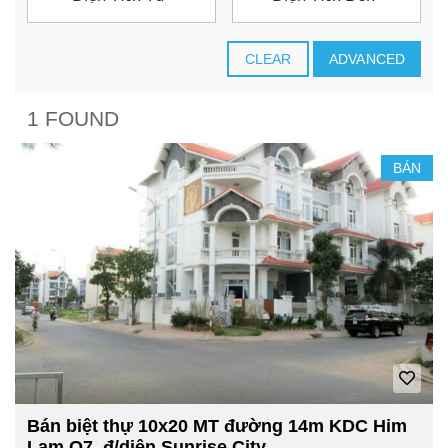
CLEAR
ADVANCED
1 FOUND
BÁN
Bán biệt thự 10x20 MT đường 14m KDC Him
Lam Q7, đ/diện Sunrise City