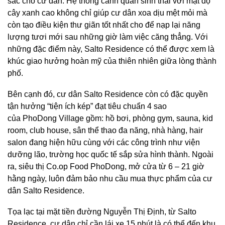
sắc cho cư dân. Hệ thống cảnh quan sinh thái với mật độ
cây xanh cao không chỉ giúp cư dân xoa dịu mệt mỏi mà
còn tạo điều kiện thư giãn tốt nhất cho để nạp lại năng
lượng tươi mới sau những giờ làm việc căng thẳng. Với
những đặc điểm này, Salto Residence có thể được xem là
khúc giao hưởng hoàn mỹ của thiên nhiên giữa lòng thành
phố.
Bên cạnh đó, cư dân Salto Residence còn có đặc quyền
tận hưởng “tiện ích kép” đạt tiêu chuẩn 4 sao
của PhoDong Village gồm: hồ bơi, phòng gym, sauna, kid
room, club house, sân thể thao đa năng, nhà hàng, hair
salon đang hiện hữu cùng với các công trình như viện
dưỡng lão, trường học quốc tế sắp sửa hình thành. Ngoài
ra, siêu thị Co.op Food PhoDong, mở cửa từ 6 – 21 giờ
hằng ngày, luôn đảm bảo nhu cầu mua thực phẩm của cư
dân Salto Residence.
Tọa lạc tại mặt tiền đường Nguyễn Thị Định, từ Salto
Residence, cư dân chỉ cần lái xe 15 phút là có thể đến khu