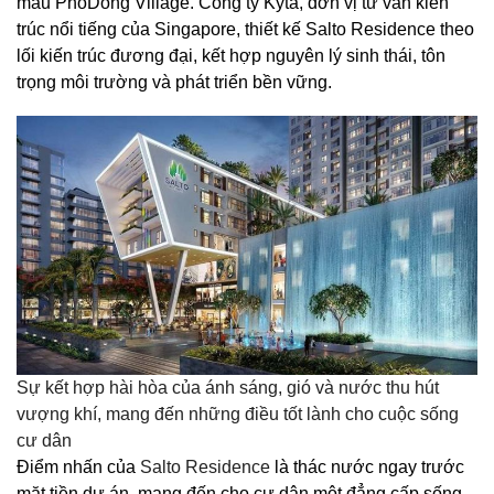
mẫu PhoDong Village. Công ty Kyta, đơn vị tư vấn kiến
trúc nổi tiếng của Singapore, thiết kế Salto Residence theo
lối kiến trúc đương đại, kết hợp nguyên lý sinh thái, tôn
trọng môi trường và phát triển bền vững.
Sự kết hợp hài hòa của ánh sáng, gió và nước thu hút
vượng khí, mang đến những điều tốt lành cho cuộc sống
cư dân
Điểm nhấn của
Salto Residence
là thác nước ngay trước
mặt tiền dự án, mang đến cho cư dân một đẳng cấp sống