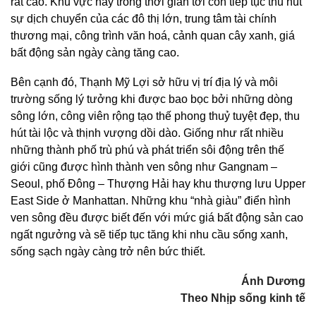
rất cao. Khu vực này trong thời gian tới còn tiếp tục thu hút
sự dịch chuyển của các đô thị lớn, trung tâm tài chính
thương mại, công trình văn hoá, cảnh quan cây xanh, giá
bất động sản ngày càng tăng cao.
Bên cạnh đó, Thạnh Mỹ Lợi sở hữu vị trí địa lý và môi
trường sống lý tưởng khi được bao bọc bởi những dòng
sông lớn, công viên rộng tạo thế phong thuỷ tuyệt đẹp, thu
hút tài lộc và thịnh vượng dồi dào. Giống như rất nhiều
những thành phố trù phú và phát triển sôi động trên thế
giới cũng được hình thành ven sông như Gangnam –
Seoul, phố Đông – Thượng Hải hay khu thượng lưu Upper
East Side ở Manhattan. Những khu “nhà giàu” điển hình
ven sông đều được biết đến với mức giá bất động sản cao
ngất ngưởng và sẽ tiếp tục tăng khi nhu cầu sống xanh,
sống sạch ngày càng trở nên bức thiết.
Ánh Dương
Theo Nhịp sống kinh tế