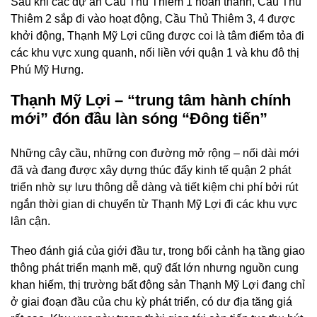
Sau khi các dự án Cầu Thủ Thiêm 1 hoàn thành, Cầu Thủ
Thiêm 2 sắp đi vào hoạt động, Cầu Thủ Thiêm 3, 4 được
khởi động, Thạnh Mỹ Lợi cũng được coi là tâm điểm tỏa đi
các khu vực xung quanh, nối liền với quận 1 và khu đô thị
Phú Mỹ Hưng.
Thạnh Mỹ Lợi – “trung tâm hành chính
mới” đón đầu làn sóng “Đông tiến”
Những cây cầu, những con đường mở rộng – nối dài mới
đã và đang được xây dựng thúc đẩy kinh tế quận 2 phát
triển nhờ sự lưu thông dễ dàng và tiết kiệm chi phí bởi rút
ngắn thời gian di chuyển từ Thạnh Mỹ Lợi đi các khu vực
lân cận.
Theo đánh giá của giới đầu tư, trong bối cảnh hạ tầng giao
thông phát triển mạnh mẽ, quỹ đất lớn nhưng nguồn cung
khan hiếm, thị trường bất động sản Thạnh Mỹ Lợi đang chỉ
ở giai đoạn đầu của chu kỳ phát triển, có dư địa tăng giá