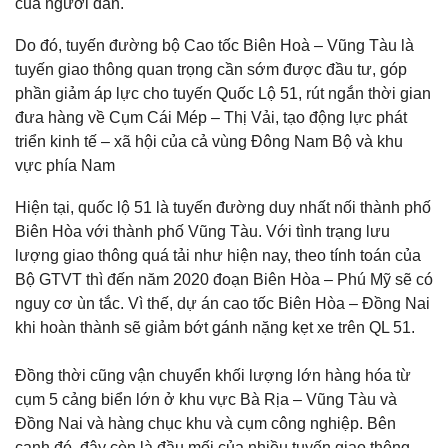
của ngưởi dân.
Do đó, tuyến đường bộ Cao tốc Biên Hoà – Vũng Tàu là
tuyến giao thông quan trọng cần sớm được đầu tư, góp
phần giảm áp lực cho tuyến Quốc Lộ 51, rút ngắn thời gian
đưa hàng về Cụm Cái Mép – Thị Vải, tạo động lực phát
triển kinh tế – xã hội của cả vùng Đông Nam Bộ và khu
vực phía Nam
Hiện tại, quốc lộ 51 là tuyến đường duy nhất nối thành phố
Biên Hòa với thành phố Vũng Tàu. Với tình trạng lưu
lượng giao thông quá tải như hiện nay, theo tính toán của
Bộ GTVT thì đến năm 2020 đoạn Biên Hòa – Phú Mỹ sẽ có
nguy cơ ùn tắc. Vì thế, dự án cao tốc Biên Hòa – Đồng Nai
khi hoàn thành sẽ giảm bớt gánh nặng kẹt xe trên QL 51.
Đồng thời cũng vận chuyển khối lượng lớn hàng hóa từ
cụm 5 cảng biển lớn ở khu vực Bà Rịa – Vũng Tàu và
Đồng Nai và hàng chục khu và cụm công nghiệp. Bên
cạnh đó, đây còn là đầu mối của nhiều tuyến giao thông