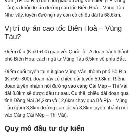
Vằn (TP Bà Rịa) đến nút giao đường Ven biển (TP Vũng
Tàu) ra khỏi dự án đường cao tốc Biên Hoà – Vũng Tàu.
Như vậy, tuyến đường này còn có chiều dài là 68.6km.
Vị trí dự án cao tốc Biên Hoà – Vũng
Tàu?
Điểm đầu (Km0 +00) giao với Quốc lộ 1A đoạn tránh thành
phố Biên Hoa; cách ngã tư Vũng Tàu 6,5km về phía Bắc.
Điểm cuối tuyến tại nút giao Vũng Vằn, thành phố Bà Rịa
(Km59+800), đoạn này có chiều dài tuyến 59.8km. Riêng
đoạn tuyến nhánh nối đường vào cảng Cái Mép – Thị Vải
dài 8.8km sẽ được đầu tư sau. Cụ thể, chiều dài đoạn qua
tỉnh Đồng Nai 34,2km và 12,6km chạ̣y qua Bà Rịa – Vũng
Tàu (gồm 3,8km đường cao tốc và 8,8km tuyến nhánh nối
vào Cảng Cái Mép – Thị Vải).
Quy mô đầu tư dự kiến