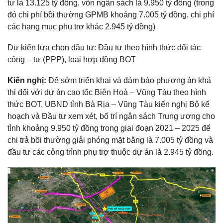
tư là 13.125 tỷ đồng, vốn ngân sách là 9.950 tỷ đồng (trong
đó chi phí bồi thường GPMB khoảng 7.005 tỷ đồng, chi phí
các hạng mục phụ trợ khác 2.945 tỷ đồng)
Dự kiến lựa chọn đầu tư: Đầu tư theo hình thức đối tác
công – tư (PPP), loại hợp đồng BOT
Kiến nghị:
Để sớm triển khai và đảm báo phương án khả
thi đối với dự án cao tốc Biên Hoà – Vũng Tàu theo hình
thức BOT, UBND tỉnh Bà Rịa – Vũng Tàu kiến nghị Bộ kế
hoạch và Đầu tư xem xét, bố trí ngân sách Trung ương cho
tỉnh khoảng 9.950 tỷ đồng trong giai đoạn 2021 – 2025 để
chi trả bồi thường giải phóng mặt bằng là 7.005 tỷ đồng và
đầu tư các công trình phụ trợ thuộc dự án là 2.945 tỷ đồng.