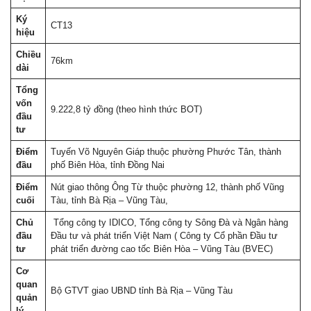
Ký
CT13
hiệu
Chiều
76km
dài
Tổng
vốn
9.222,8 tỷ đồng (theo hình thức BOT)
đầu
tư
Điểm
Tuyến Võ Nguyên Giáp thuộc phường Phước Tân, thành
đầu
phố Biên Hòa, tỉnh Đồng Nai
Điểm
Nút giao thông Ông Từ thuộc phường 12, thành phố Vũng
cuối
Tàu, tỉnh Bà Rịa – Vũng Tàu,
Chủ
Tổng công ty IDICO, Tổng công ty Sông Đà và Ngân hàng
đầu
Đầu tư và phát triển Việt Nam ( Công ty Cổ phần Đầu tư
tư
phát triển đường cao tốc Biên Hòa – Vũng Tàu (BVEC)
Cơ
quan
Bộ GTVT giao UBND tỉnh Bà Rịa – Vũng Tàu
quản
lý